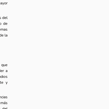
mayor
s del
so de
temas
de la
s que
der a
udios
nte y
ncias
s más
s del