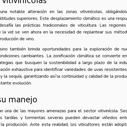
na notable alteración en las zonas vitivinícolas, obligándo
ltitudes superiores. Este desplazamiento climático es una resp
safía las prácticas tradicionales de viticultura. Las regione
de la vid se ven ahora en la necesidad de replantear sus méto
roducción de vino.
sino también brinda oportunidades para la exploración de n
ondiciones cambiantes. La zonificación climática se convierte e
ategias que busquen la sostenibilidad a largo plazo de la indu
tigación exhaustiva para identificar variedades de uvas resistente
 la sequía, garantizando así la continuidad y calidad de la produ
stante evolución.
 su manejo
n una de las mayores amenazas para el sector vitivinícola. Se
das tardías y tormentas severas pueden devastar viñedos ent
la producción. Ante esta realidad, los viticultores están adop