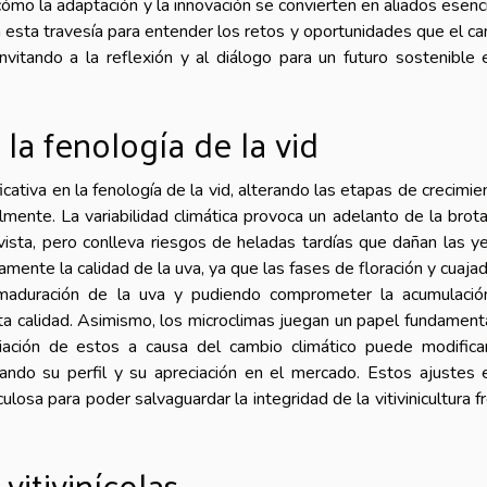
 cómo la adaptación y la innovación se convierten en aliados esenc
sta travesía para entender los retos y oportunidades que el c
nvitando a la reflexión y al diálogo para un futuro sostenible 
la fenología de la vid
ficativa en la fenología de la vid, alterando las etapas de crecimie
mente. La variabilidad climática provoca un adelanto de la brota
vista, pero conlleva riesgos de heladas tardías que dañan las 
mente la calidad de la uva, ya que las fases de floración y cuaja
a maduración de la uva y pudiendo comprometer la acumulaci
lta calidad. Asimismo, los microclimas juegan un papel fundament
ariación de estos a causa del cambio climático puede modifica
ectando su perfil y su apreciación en el mercado. Estos ajustes 
ulosa para poder salvaguardar la integridad de la vitivinicultura f
vitivinícolas