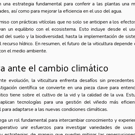
n una estrategia fundamental para conferir a las plantas una 
es, así como para mejorar la eficiencia en el uso del agua.
iso con prácticas vitícolas que no solo se anticipen a los efecto
an un equilibrio con el ecosistema. Esto incluye desde el u
ud del suelo y la biodiversidad, hasta la implementación de sis
 recurso hídrico. En resumen, el futuro de la viticultura depende 
con el medio ambiente.
ura ante el cambio climático
te evolución, la viticultura enfrenta desafíos sin precedente
igación científica se convierte en una pieza clave para enten
ico tiene sobre el cultivo de la vid y la calidad de la uva. Est
 aplican tecnologías para una gestión del viñedo más eficie
para adaptarse a las nuevas condiciones climáticas.
juega un rol fundamental para intercambiar conocimiento y experie
 imperativo unir esfuerzos para investigar variedades de uva
s y estrategias de manejo que puedan mitigar las repercusione