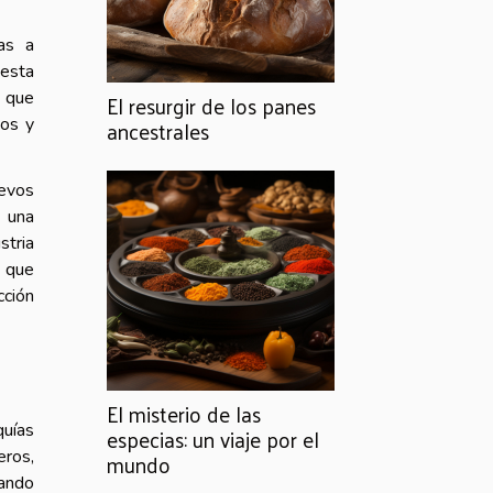
las a
uesta
s que
El resurgir de los panes
dos y
ancestrales
uevos
n una
stria
s que
cción
El misterio de las
quías
especias: un viaje por el
eros,
mundo
tando