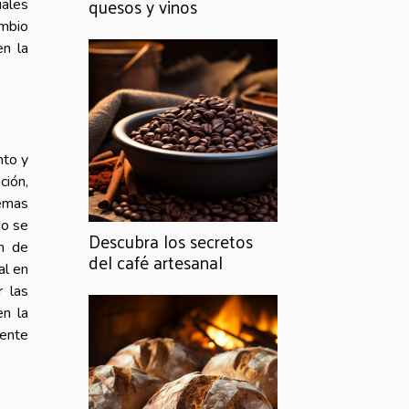
quesos y vinos
iales
ambio
en la
nto y
ción,
yemas
do se
Descubra los secretos
ón de
del café artesanal
al en
r las
en la
rente