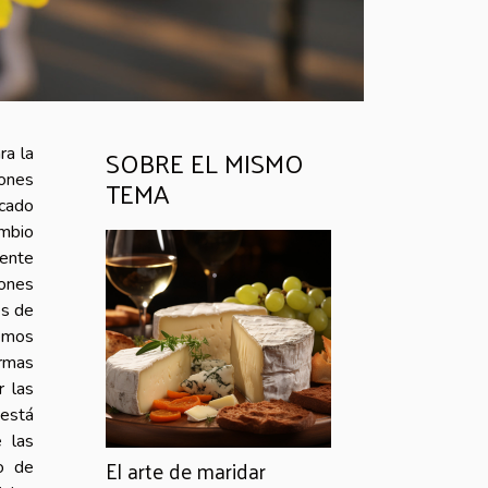
SOBRE EL MISMO
ra la
iones
TEMA
icado
mbio
ente
iones
es de
remos
rmas
r las
 está
e las
El arte de maridar
o de