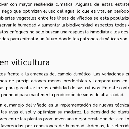
ivar con mayor resiliencia climática. Algunas de estas estrat
 riego que optimizan el uso del agua, lo que es vital en períod
cubiertas vegetales entre las líneas de viñedos se está populari
servar la humedad y aumentar la biodiversidad, aspectos todos 
 Estos enfoques no solo buscan una respuesta inmediata a los des
ñedos para enfrentar un futuro donde los patrones climáticos son
en viticultura
ntes frente a la amenaza del cambio climático. Las variaciones e
ones de precipitaciones menos predecibles y temperaturas en 
cas para garantizar la sostenibilidad de sus cultivos. En este cont
a prioridad para mantener la producción de vinos de alta calidad.
en el manejo del viñedo es la implementación de nuevas técnic
 las uvas al sol y optimizar su madurez. La densidad de plant
es entre las plantas promueven una mejor circulación del aire, l
 favorecidas por condiciones de humedad. Además, la selecci