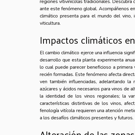
regiones vitivinícolas tradicionales. Descubra
ante este fenómeno global. Acompáñenos en e
climático presenta para el mundo del vino, i
viticultura.
Impactos climáticos en 
El cambio climático ejerce una influencia signi
desarrollo que esta planta experimenta anual
lo cual puede parecer beneficioso a primera 
recién formadas. Este fenómeno afecta directa
ven también influenciadas, adelantando l
azúcares y ácidos necesarios para vinos de a
la identidad de los vinos regionales; la v
características distintivas de los vinos, af
fenología vitícola requieren una atención metic
a los desafíos climáticos presentes y futuros.
Alteración de las zonas 