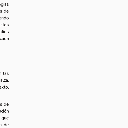
egias
os de
zando
ellos
afíos
 cada
n las
alza,
exto,
as de
ación
o que
ón de