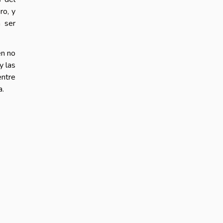
ro, y
n ser
en no
y las
entre
a.