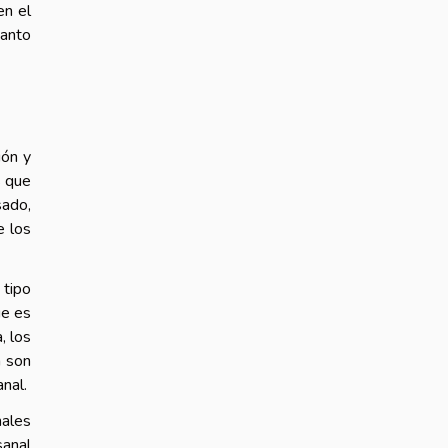
en el
tanto
ión y
s que
sado,
e los
 tipo
ue es
, los
n son
nal.
nales
sanal