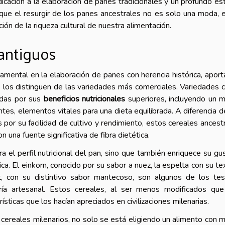
ación a la elaboración de panes tradicionales y un profundo es
 que el resurgir de los panes ancestrales no es solo una moda, 
ión de la riqueza cultural de nuestra alimentación.
 antiguos
damental en la elaboración de panes con herencia histórica, apor
e los distinguen de las variedades más comerciales. Variedades
radas por sus
beneficios nutricionales
superiores, incluyendo un 
ntes, elementos vitales para una dieta equilibrada. A diferencia d
por su facilidad de cultivo y rendimiento, estos cereales ancest
n una fuente significativa de fibra dietética.
 el perfil nutricional del pan, sino que también enriquece su gu
ca. El einkorn, conocido por su sabor a nuez, la espelta con su te
t, con su distintivo sabor mantecoso, son algunos de los te
ría artesanal. Estos cereales, al ser menos modificados qu
sticas que los hacían apreciados en civilizaciones milenarias.
cereales milenarios, no solo se está eligiendo un alimento con 