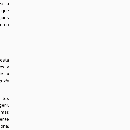
ya la
 que
iguos
 como
 está
res
y
de la
co de
n los
erir.
o más
mente
orial