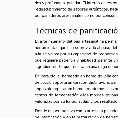
rica y profunda al paladar. El interés en est
redescubrimiento de sabores auténticos, haci
por panaderos artesanales como por consumi
Técnicas de panificaci
El arte milenario del pan artesanal ha perman
herramientas que han sobrevivido al paso del
aún se valora por su capacidad de proporcio
que requiere paciencia y habilidad, permite 
ingredientes, lo que resulta en una miga espon
En paralelo, el horneado en horno de leña con
de cocción aporta un carácter distintivo al 
imposible replicar en hornos modernos. Las h
cestos de fermentación y los moldes de barro
valoradas por su funcionalidad y los resultado
Desde mi perspectiva como artesano panadero,
de panificación y en la restauración de herr