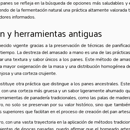
os panes se refleja en la búsqueda de opciones más saludables y 
endo de la fermentación natural una práctica altamente valorada 
dores informados.
ón y herramientas antiguas
ecido vigente gracias a la preservación de técnicas de panificac
 tiempo. La destreza del amasado a mano es una de las práctica
nar una textura y sabor únicos a los panes. Este método de ama
una mayor oxigenación de la masa y una distribución homogénea d
josa y una corteza crujiente.
stituye otra práctica que distingue a los panes ancestrales. Este
pan, con una corteza más gruesa y un sabor ligeramente ahumado q
erramientas de panadería tradicionales, como las palas de madera
, no solo se preservan por su valor histórico, sino que tambié
s superiores que facilitan en el proceso de creación del pan artesa
 con una vasta trayectoria en la aplicación de métodos tradicio
amientas de épocas pasadas, puedo afirmar que el horneado arte