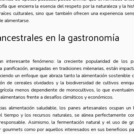
fía que encierra la esencia del respeto por la naturaleza y la hist
raíces culturales, sino que también ofrecen una experiencia sens
e alimentarse.
 ancestrales en la gastronomía
n interesante fenómeno: la creciente popularidad de los p
 panificación, arraigadas en tradiciones milenarias, están impac
freciendo un enfoque que abraza tanto la alimentación sostenible
ción de cereales olvidados y la biodiversidad de cultivos enriq
agrícola menos dependiente de monocultivos, lo que eventual
 alimentarios frente a desafíos climáticos y económicos.
cias alimentación saludable, los panes artesanales ocupan un 
l tiempo y los recursos naturales, se alinea perfectamente co
 responsable. Asimismo, la fermentación natural y el uso de g
r gourmets como por aquellos interesados en sus beneficios pa