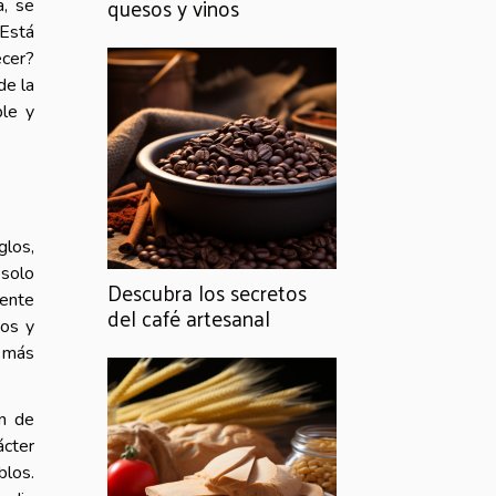
quesos y vinos
a, se
¿Está
ecer?
de la
ble y
glos,
 solo
Descubra los secretos
ente
del café artesanal
gos y
 más
ón de
ácter
los.