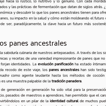
e hacia lo rústico, lo nutritivo y lo genuino. Con cada mordid
dados y las prácticas de fermentación que datan de siglos atrás. 
onómica y descubrir lo que los panes ancestrales tienen para ofr
anes, su impacto en la salud y cómo están moldeando el futuro 
ede ser, paradójicamente, la clave hacia un futuro más sosteni
 los panes ancestrales
a sabiduría culinaria de nuestros antepasados. A través de los si
cnicas y recetas de una variedad impresionante de panes que no
 forjan identidades. La
evolución panificación
ha estado íntimam
ada recodo de este viaje, los
panes ancestrales
han sido testi
madre
como agente leudante hasta los métodos de cocción
n es una muestra palpable de la
tradición panadera
.
de generación en generación ha sido vital para la preservaci
icio, pasados de maestros a aprendices, han permitido que el car
virtiéndolos en un pilar de la
identidad cultural
de muchos pueb