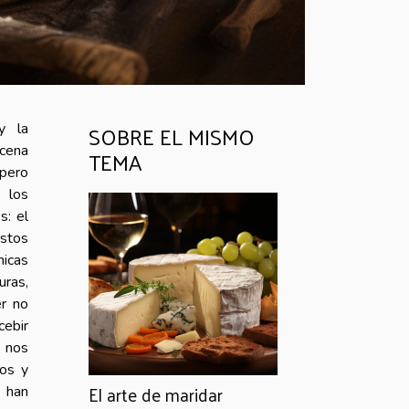
SOBRE EL MISMO
y la
scena
TEMA
 pero
 los
s: el
Estos
nicas
uras,
er no
cebir
 nos
cos y
El arte de maridar
e han