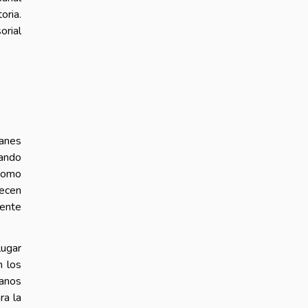
oria.
orial
anes
tando
 como
uecen
mente
lugar
n los
ranos
ra la