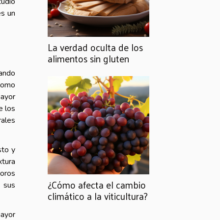
tudio
es un
La verdad oculta de los
alimentos sin gluten
tando
 como
mayor
e los
rales
sto y
xtura
soros
¿Cómo afecta el cambio
e sus
climático a la viticultura?
mayor