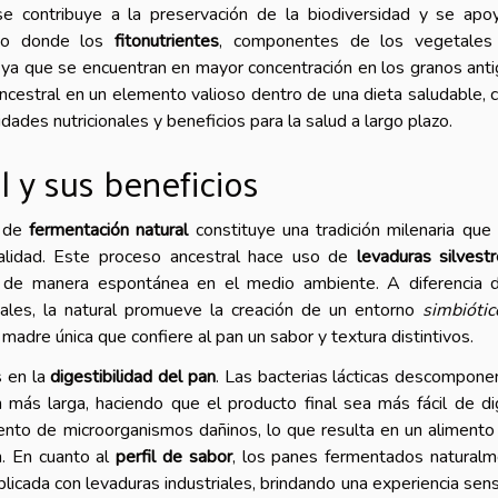
e contribuye a la preservación de la biodiversidad y se apo
exto donde los
fitonutrientes
, componentes de los vegetales
 ya que se encuentran en mayor concentración en los granos ant
ncestral en un elemento valioso dentro de una dieta saludable,
dades nutricionales y beneficios para la salud a largo plazo.
 y sus beneficios
s de
fermentación natural
constituye una tradición milenaria que
alidad. Este proceso ancestral hace uso de
levaduras silvest
n de manera espontánea en el medio ambiente. A diferencia 
iales, la natural promueve la creación de un entorno
simbióti
madre única que confiere al pan un sabor y textura distintivos.
s en la
digestibilidad del pan
. Las bacterias lácticas descompone
 más larga, haciendo que el producto final sea más fácil de dig
iento de microorganismos dañinos, lo que resulta en un aliment
. En cuanto al
perfil de sabor
, los panes fermentados natural
icada con levaduras industriales, brindando una experiencia sens